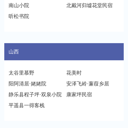
南山小院
北戴河归墟花堂民宿
听松书院
山西
太谷里慕野
花美时
阳阿清居·姥姥院
安泽飞岭·蒹葭乡居
静乐县程子坪·双泉小院
康家坪民宿
平遥县一得客栈