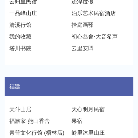
云归里民宿
还淳度假
一品峰山庄
泊乐艺术民宿酒店
清溪行馆
拾庭画驿
我的收藏
初心叁舍·大音希声
塔川书院
云里安凹
福建
天斗山居
天心明月民宿
福旅家·燕山香舍
果宿
青普文化行馆 (梧林店)
岭里沐里山庄