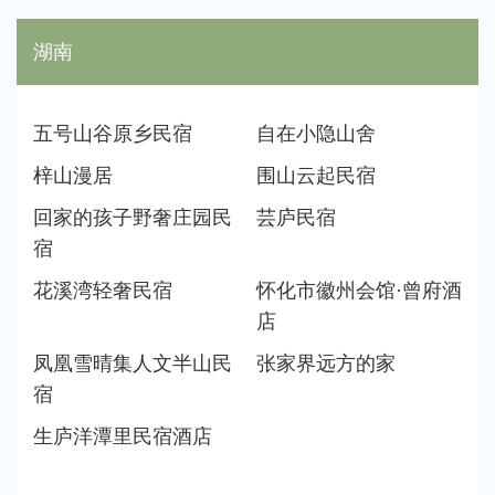
湖南
五号山谷原乡民宿
自在小隐山舍
梓山漫居
围山云起民宿
回家的孩子野奢庄园民
芸庐民宿
宿
花溪湾轻奢民宿
怀化市徽州会馆·曾府酒
店
凤凰雪晴集人文半山民
张家界远方的家
宿
生庐洋潭里民宿酒店