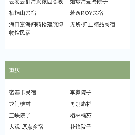
云卷云舒海景家园客栈
烟墩海壹号院子
栖楠山民宿
若逸ROY民宿
海口寰海阁骑楼建筑博
无所·归止精品民宿
物馆民宿
重庆
密基卡民宿
李家院子
龙门璞村
再别康桥
三峡院子
栖林楠苑
大观·原点乡宿
花镜院子