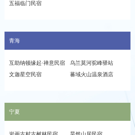
五福临门民宿
青海
互助纳顿缘起·禅意民宿
乌兰莫河驼峰驿站
文迦星空民宿
蕃域火山温泉酒店
宁夏
岩画古村古树林民宿
昊然山居民宿