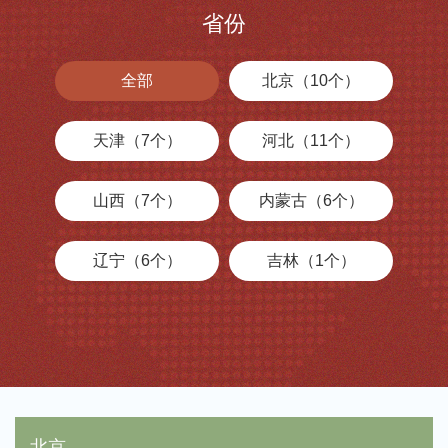
省份
全部
北京（10个）
天津（7个）
河北（11个）
山西（7个）
内蒙古（6个）
辽宁（6个）
吉林（1个）
黑龙江（3个）
江苏（16个）
浙江（15个）
安徽（14个）
福建（7个）
江西（15个）
北京