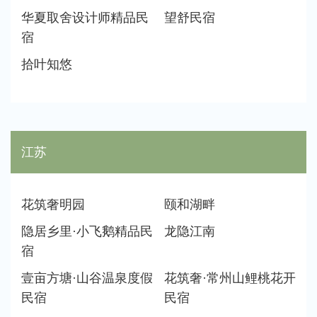
华夏取舍设计师精品民
望舒民宿
宿
拾叶知悠
江苏
花筑奢明园
颐和湖畔
隐居乡里·小飞鹅精品民
龙隐江南
宿
壹亩方塘·山谷温泉度假
花筑奢·常州山鲤桃花开
民宿
民宿