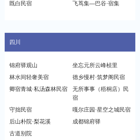
既白民宿
飞茑集—巴谷·宿集
四川
锦府驿观山
坐忘元所云峰桢里
林水间轻奢美宿
德乡慢村·筑梦阁民宿
卿宿青城·私汤森林民宿
无所事事（梧桐店）民
宿
守拙民宿
嘎尔庄园·星空之城民宿
后山朴院·梨花溪
成都锦府驿
古道别院