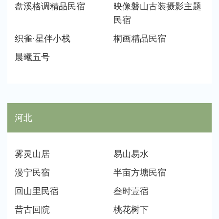
盘溪格调精品民宿
映像磐山古装摄影主题
青海（4个）
宁夏（5个）
民宿
织雀·星伴小栈
桐画精品民宿
新疆（8个）
晨曦五号
河北
雾灵山居
易山易水
漫宁民宿
半亩方塘民宿
回山里民宿
叁时壹宿
昔古回院
桃花树下