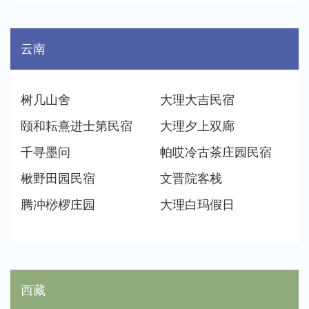
云南
树几山舍
大理大吉民宿
颐和耘熹进士第民宿
大理夕上双廊
千寻墨问
帕哎冷古茶庄园民宿
楸野田园民宿
文晋院客栈
腾冲桫椤庄园
大理白玛假日
西藏