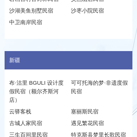
沙湖美鱼别墅民宿
沙枣小院民宿
中卫南岸民宿
新疆
布·沽里 BGULI 设计度
可可托海的梦·非遗度假
假民宿（额尔齐斯河
民宿
店）
云驿客栈
塞丽斯民宿
古城人家民宿
遇见繁花民宿
三生百间里民宿
特克斯县梦里长歌民宿