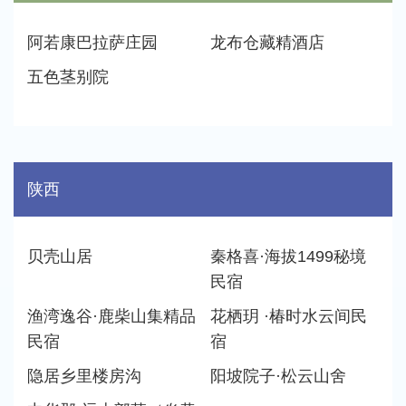
阿若康巴拉萨庄园
龙布仓藏精酒店
五色茎别院
陕西
贝壳山居
秦格喜·海拔1499秘境
民宿
渔湾逸谷·鹿柴山集精品
花栖玥 ·椿时水云间民
民宿
宿
隐居乡里楼房沟
阳坡院子·松云山舍