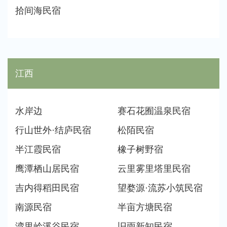
拾间海民宿
江西
水岸边
赛石花囿温泉民宿
行山世外·结庐民宿
松陌民宿
半江霞民宿
橡子树野宿
鹰潭栖山居民宿
云里雾里塔里民宿
吉内得稻田民宿
望婺源·流苏小筑民宿
南源民宿
半亩方塘民宿
湾里岭溪谷民宿
旧雨新知民宿