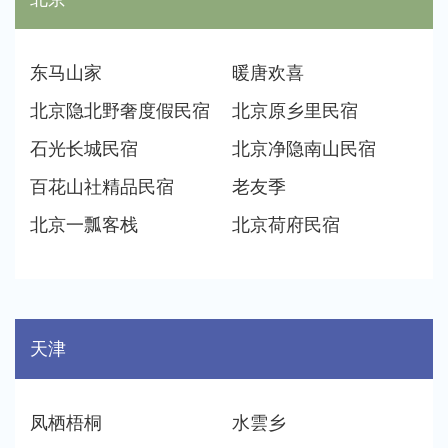
山东（11个）
河南（11个）
东马山家
暖唐欢喜
北京隐北野奢度假民宿
北京原乡里民宿
湖北（13个）
湖南（11个）
石光长城民宿
北京净隐南山民宿
广东（11个）
广西（7个）
百花山社精品民宿
老友季
北京一瓢客栈
北京荷府民宿
海南（6个）
重庆（10个）
四川（11个）
贵州（11个）
天津
云南（10个）
西藏（3个）
陕西（7个）
甘肃（13个）
凤栖梧桐
水雲乡