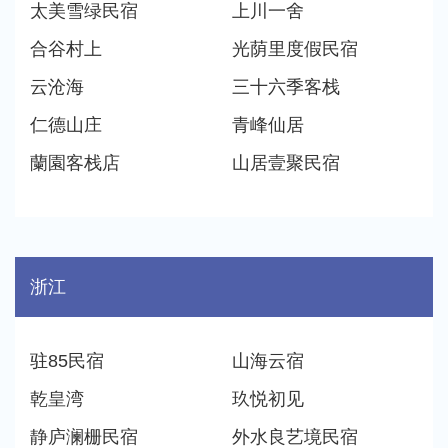
太美雪绿民宿
上川一舍
合谷村上
光荫里度假民宿
云沧海
三十六季客栈
仁德山庄
青峰仙居
蘭園客栈店
山居壹聚民宿
浙江
驻85民宿
山海云宿
乾皇湾
玖悦初见
静庐澜栅民宿
外水良艺境民宿