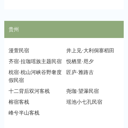
贵州
漫萱民宿
井上见·大利侗寨稻田
齐宿·拉珈瑶族主题民宿
悦栖里·咫夕
枕宿·枕山河峡谷野奢度
匠庐·雅路古
假民宿
十二背后双河客栈
尧珈·望瀑民宿
榕宿客栈
瑶池小七孔民宿
峰兮半山客栈