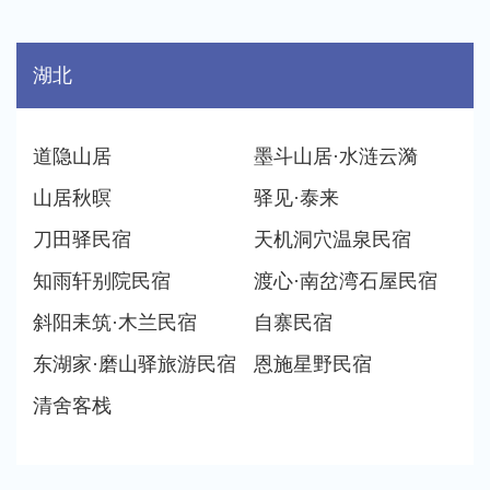
湖北
道隐山居
墨斗山居·水涟云漪
山居秋暝
驿见·泰来
刀田驿民宿
天机洞穴温泉民宿
知雨轩别院民宿
渡心·南岔湾石屋民宿
斜阳耒筑·木兰民宿
自寨民宿
东湖家·磨山驿旅游民宿
恩施星野民宿
清舍客栈