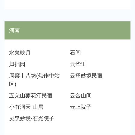
河南
水泉映月
石间
归拙园
云华里
周窑十八坊(焦作中站
云堡妙境民宿
区)
五朵山蓼花汀民宿
云合山间
小有洞天·山居
云上院子
灵泉妙境·石光院子