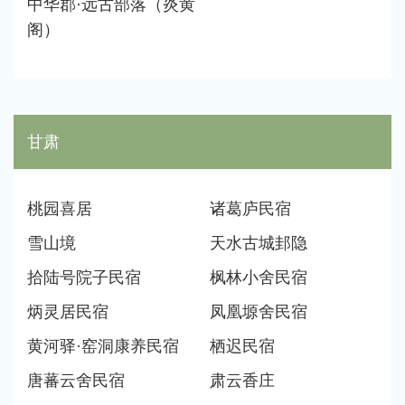
中华郡·远古部落（炎黄
阁）
甘肃
桃园喜居
诸葛庐民宿
雪山境
天水古城邽隐
拾陆号院子民宿
枫林小舍民宿
炳灵居民宿
凤凰塬舍民宿
黄河驿·窑洞康养民宿
栖迟民宿
唐蕃云舍民宿
肃云香庄